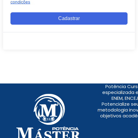
condições
Cadastrar
Potência Curs
especializada 
ENEM, ENCEJ
Potencialize s
metodologia inov
objetivos acadê