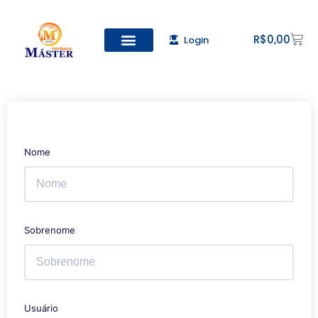
R$
0,00
Login
Todos os Cursos
Cadastro de alunos
Nome
Sobrenome
Usuário