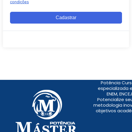
condições
Cadastrar
Potência Curs
especializada 
ENEM, ENCEJ
Potencialize s
metodologia inov
objetivos acadê