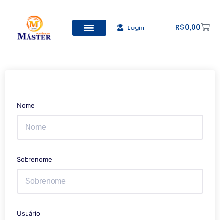
R$
0,00
Login
Todos os Cursos
Cadastro de alunos
Nome
Sobrenome
Usuário