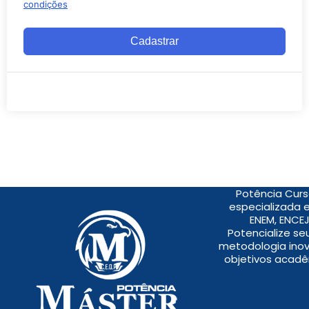
condições
Cadastrar
Potência Curs
especializada 
ENEM, ENCEJ
Potencialize s
metodologia inov
objetivos acadê