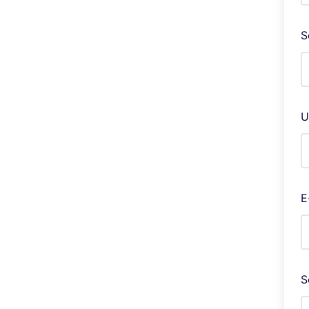
S
U
E
S