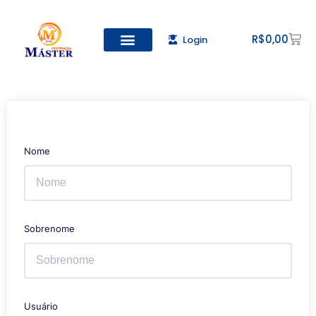
R$
0,00
Login
Todos os Cursos
Cadastro de alunos
Nome
Sobrenome
Usuário