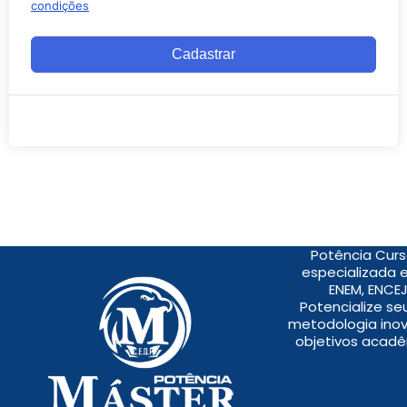
condições
Cadastrar
Potência Curs
especializada 
ENEM, ENCEJ
Potencialize s
metodologia inov
objetivos acadê