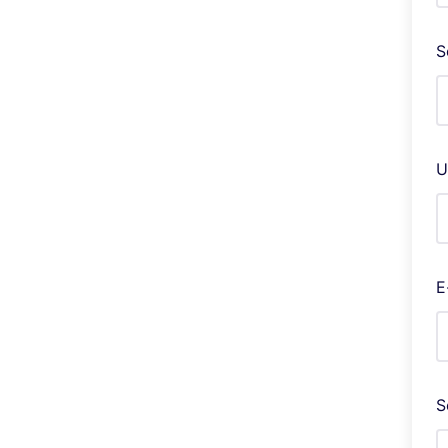
S
U
E
S