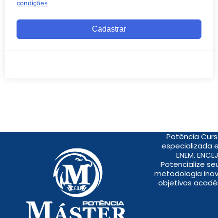
condições
Cadastrar
Potência Curs
especializada 
ENEM, ENCEJ
Potencialize s
metodologia inov
objetivos acadê