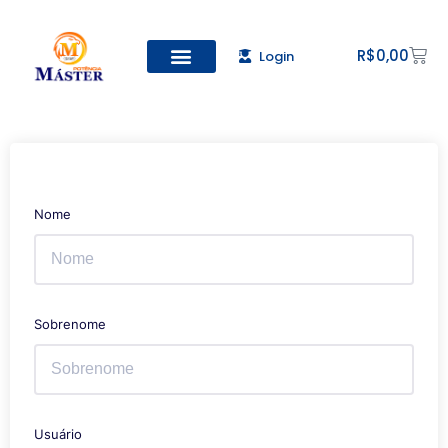
R$
0,00
Login
Todos os Cursos
Cadastro de alunos
Nome
Sobrenome
Usuário