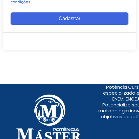
condições
Cadastrar
Potência Curs
especializada 
ENEM, ENCEJ
Potencialize s
metodologia inov
objetivos acadê