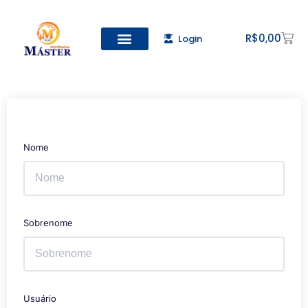
R$
0,00
Login
Todos os Cursos
Cadastro de alunos
Nome
Sobrenome
Usuário