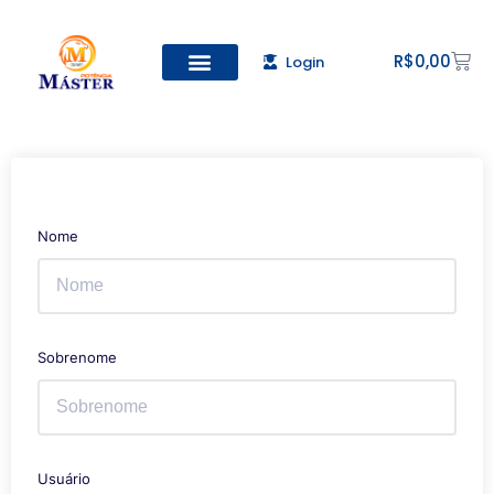
R$
0,00
Login
Todos os Cursos
Cadastro de alunos
Nome
Sobrenome
Usuário