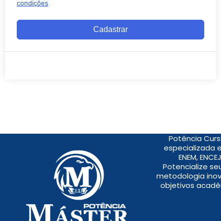
condições
Cadastrar
Potência Curs
especializada 
ENEM, ENCEJ
Potencialize s
metodologia inov
objetivos acadê