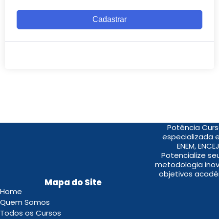
Cadastrar
Potência Curs
especializada 
ENEM, ENCEJ
Potencialize s
metodologia inov
objetivos acadê
Mapa do Site
Home
Quem Somos
Todos os Cursos