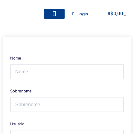
R$
0,00
Login
Todos os Cursos
Cadastro de alunos
Nome
Sobrenome
Usuário