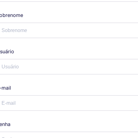
obrenome
suário
-mail
enha