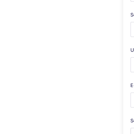
S
U
E
S