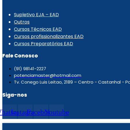
.
Supletivo EJA – EAD
Outros
Cursos Técnicos EAD
Cursos profissionalizantes EAD
Cursos Preparatórios EAD
Fale Conosco
(91) 98141-2227
potenciamaster@hotmail.com
Tv. Conego Luis Leitao, 2189 – Centro - Castanhal - Pa
Siga-nos
hatsapp
Instagram
Facebook
Youtube