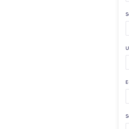
S
U
E
S