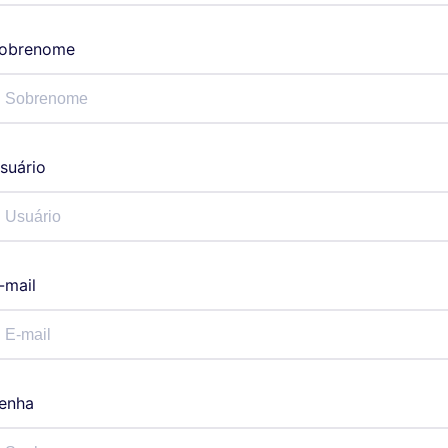
obrenome
suário
-mail
enha