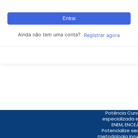
Entrar
Ainda não tem uma conta?
Registrar agora
Potência Curs
especializada 
ENEM, ENCEJ
Potencialize s
metodologia inov