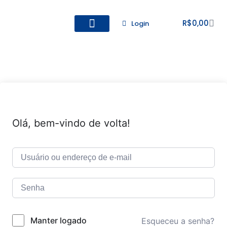
R$
0,00
Login
Todos os Cursos
Cadastro de alunos
Olá, bem-vindo de volta!
Manter logado
Esqueceu a senha?