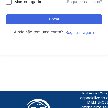
Manter logado
Esqueceu a senha?
Entrar
Ainda não tem uma conta?
Registrar agora
Potência Curs
especializada 
ENEM, ENCEJ
Potencialize s