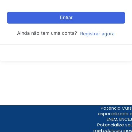
Entrar
Ainda não tem uma conta?
Registrar agora
Potência Curs
especializada 
ENEM, ENCEJ
Potencialize s
metodologia inov