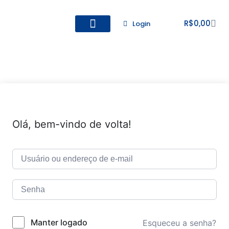
R$
0,00
Login
Todos os Cursos
Cadastro de alunos
Olá, bem-vindo de volta!
Manter logado
Esqueceu a senha?