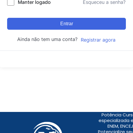
Manter logado
Esqueceu a senha?
Entrar
Ainda não tem uma conta?
Registrar agora
Potência Curs
especializada 
ENEM, ENCEJ
Potencialize s