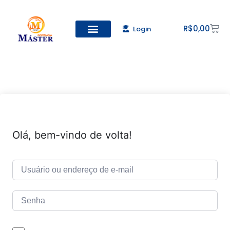
R$
0,00
Login
Todos os Cursos
Cadastro de alunos
Olá, bem-vindo de volta!