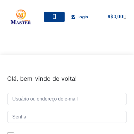
R$
0,00
Login
Todos os Cursos
Cadastro de alunos
Olá, bem-vindo de volta!