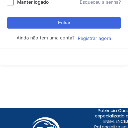
Manter logado
Esqueceu a senha?
Entrar
Ainda não tem uma conta?
Registrar agora
Potência Curs
especializada 
ENEM, ENCEJ
Potencialize s