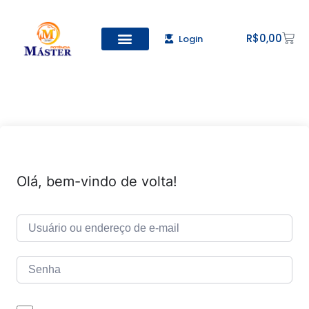
R$
0,00
Login
Todos os Cursos
Cadastro de alunos
Olá, bem-vindo de volta!