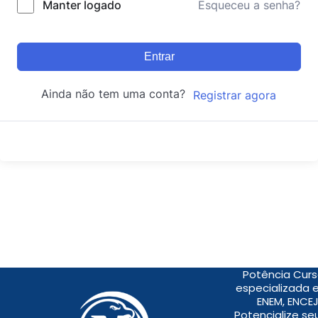
Manter logado
Esqueceu a senha?
Entrar
Ainda não tem uma conta?
Registrar agora
Potência Curs
especializada 
ENEM, ENCEJ
Potencialize s