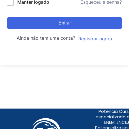
Manter logado
Esqueceu a senha?
Entrar
Ainda não tem uma conta?
Registrar agora
Potência Curs
especializada 
ENEM, ENCEJ
Potencialize s