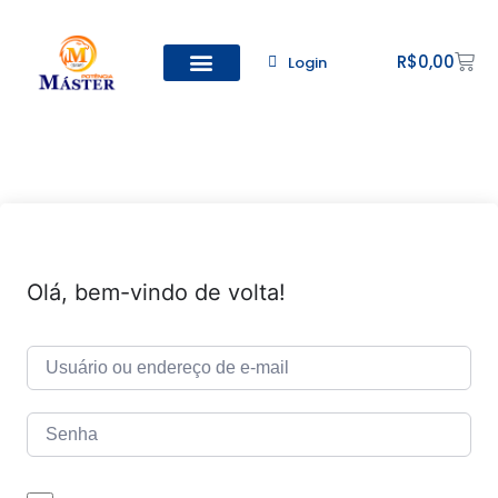
R$
0,00
Login
Todos os Cursos
Cadastro de alunos
Olá, bem-vindo de volta!