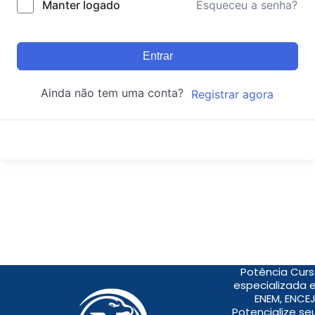
Manter logado
Esqueceu a senha?
Entrar
Ainda não tem uma conta?
Registrar agora
Potência Curs
especializada 
ENEM, ENCEJ
Potencialize s