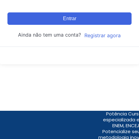
Entrar
Ainda não tem uma conta?
Registrar agora
Potência Curs
especializada 
ENEM, ENCEJ
Potencialize s
metodologia inov