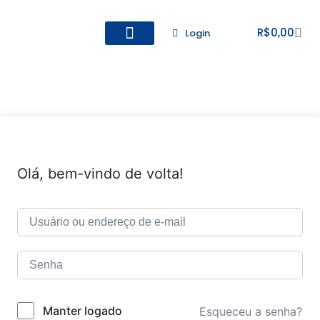
R$
0,00
Login
Todos os Cursos
Cadastro de alunos
Olá, bem-vindo de volta!
Manter logado
Esqueceu a senha?