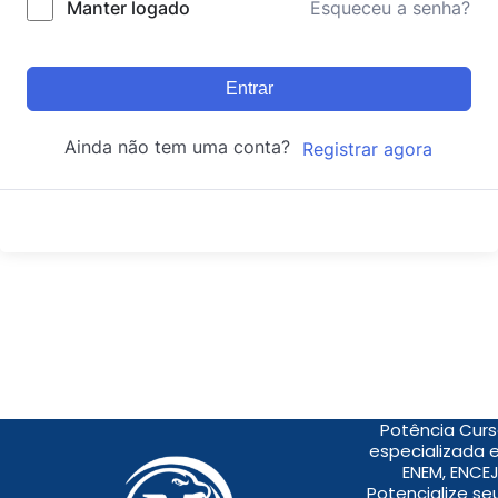
Manter logado
Esqueceu a senha?
Entrar
Ainda não tem uma conta?
Registrar agora
Potência Curs
especializada 
ENEM, ENCEJ
Potencialize s