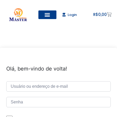
R$
0,00
Login
Todos os Cursos
Cadastro de alunos
Olá, bem-vindo de volta!