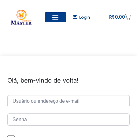
R$
0,00
Login
Todos os Cursos
Cadastro de alunos
Olá, bem-vindo de volta!