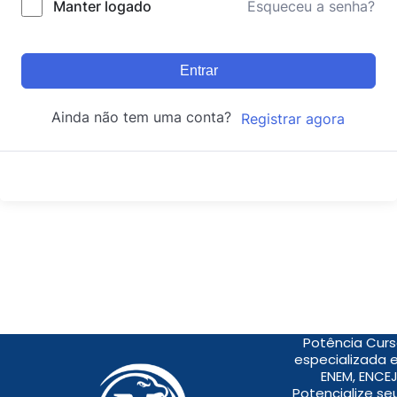
Manter logado
Esqueceu a senha?
Entrar
Ainda não tem uma conta?
Registrar agora
Potência Curs
especializada 
ENEM, ENCEJ
Potencialize s