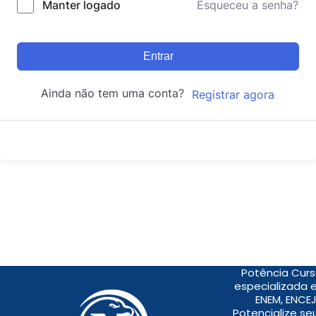
Manter logado
Esqueceu a senha?
Entrar
Ainda não tem uma conta?
Registrar agora
Potência Curs
especializada 
ENEM, ENCEJ
Potencialize s