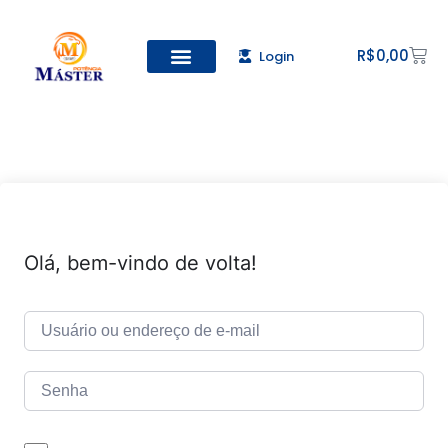
R$
0,00
Login
Todos os Cursos
Cadastro de alunos
Olá, bem-vindo de volta!