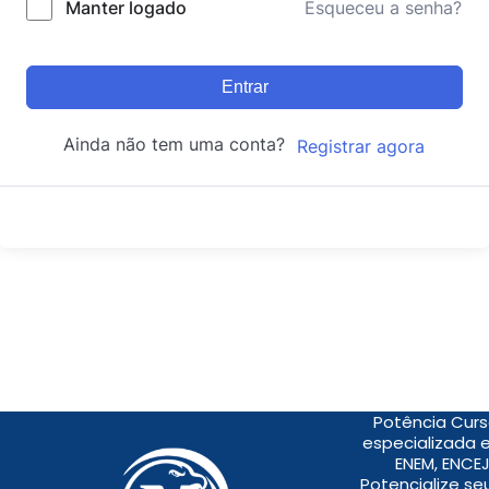
Manter logado
Esqueceu a senha?
Entrar
Ainda não tem uma conta?
Registrar agora
Potência Curs
especializada 
ENEM, ENCEJ
Potencialize s