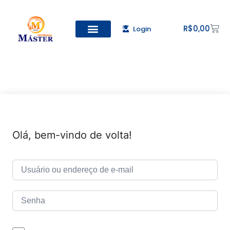
R$
0,00
Login
Todos os Cursos
Cadastro de alunos
Olá, bem-vindo de volta!