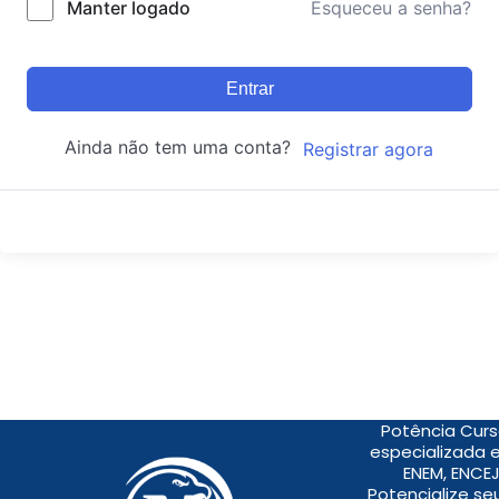
Manter logado
Esqueceu a senha?
Entrar
Ainda não tem uma conta?
Registrar agora
Potência Curs
especializada 
ENEM, ENCEJ
Potencialize s