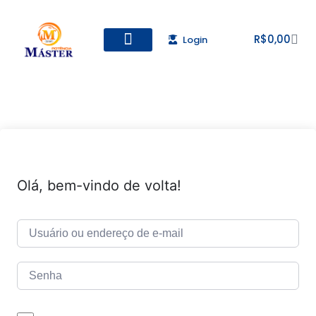
R$
0,00
Login
Todos os Cursos
Cadastro de alunos
Olá, bem-vindo de volta!