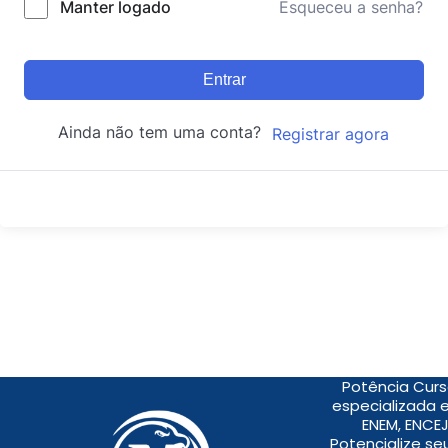
Manter logado
Esqueceu a senha?
Entrar
Ainda não tem uma conta?
Registrar agora
Potência Curs
especializada 
ENEM, ENCEJ
Potencialize s