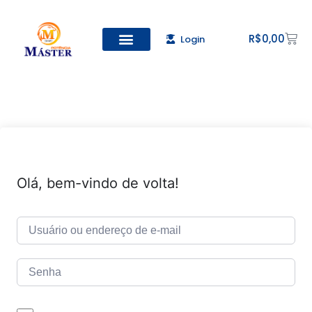
R$
0,00
Login
Todos os Cursos
Cadastro de alunos
Olá, bem-vindo de volta!