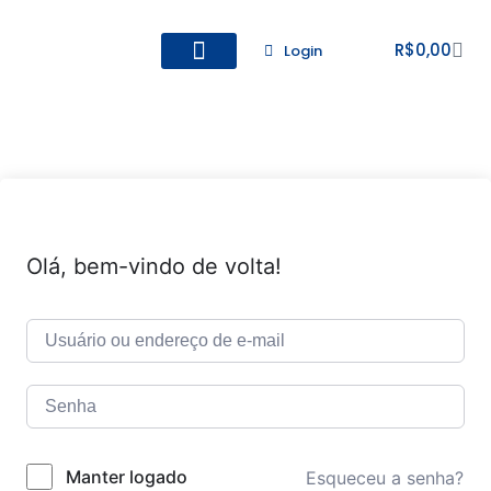
R$
0,00
Login
Todos os Cursos
Cadastro de alunos
Olá, bem-vindo de volta!
Manter logado
Esqueceu a senha?