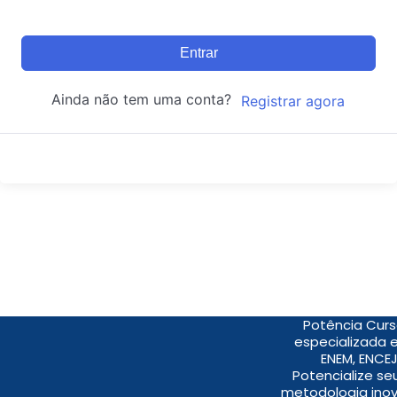
Entrar
Ainda não tem uma conta?
Registrar agora
Potência Curs
especializada 
ENEM, ENCEJ
Potencialize s
metodologia inov