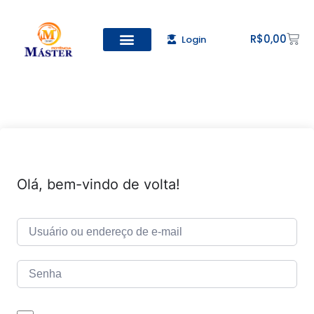
R$
0,00
Login
Todos os Cursos
Cadastro de alunos
Olá, bem-vindo de volta!