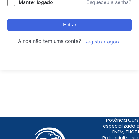
Manter logado
Esqueceu a senha?
Entrar
Ainda não tem uma conta?
Registrar agora
Potência Curs
especializada 
ENEM, ENCEJ
Potencialize s