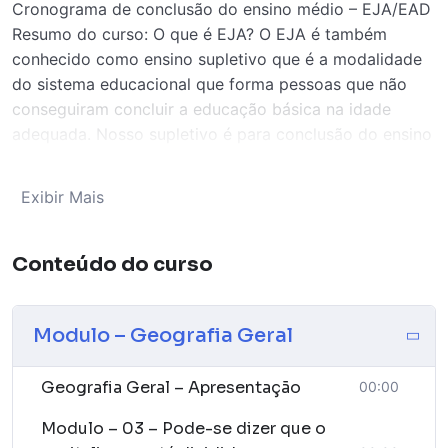
Cronograma de conclusão do ensino médio – EJA/EAD
Resumo do curso: O que é EJA? O EJA é também
conhecido como ensino supletivo que é a modalidade
do sistema educacional que forma pessoas que não
conseguiram concluir a educação básica na idade
adequada. Nosso supletivo é para conclusão do ensino
médio completo de forma presencial e EAD. Nosso
certificado é válido em todo território nacional,
Exibir Mais
reconhecido pelo Mec. e autorizado pelo Conselho
Estadual de Educação do Pará (CEE/PA). Esse curso
abrange todas as disciplinas da grade curricular desse
Conteúdo do curso
nível de ensino, sendo o aluno aprovado com a nota
mínima 7,0. Pre – requisitos • o aluno precisa ser maior
Modulo – Geografia Geral
de idade e não ter concluído o ensino médio no
período adequado. • aluno concluinte dessa
modalidade de ensino poderá dá continuidade a seus
Geografia Geral – Apresentação
00:00
estudos, ingressar na faculdade, curso técnico e etc.
Modulo – 03 – Pode-se dizer que o