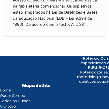
na faixa etária convencional. Os supletivos
estão amparados na Lei de Diretrizes e Bases
da Educação Nacional (LDB – Lei 9.394 de
1996). De acordo com o texto, Art. 38:
Potência Curs
especializada 
ENEM, ENCEJ
Potencialize s
metodologia inov
objetivos acadê
Mapa do Site
Home
Quem Somos
Todos os Cursos
Contato