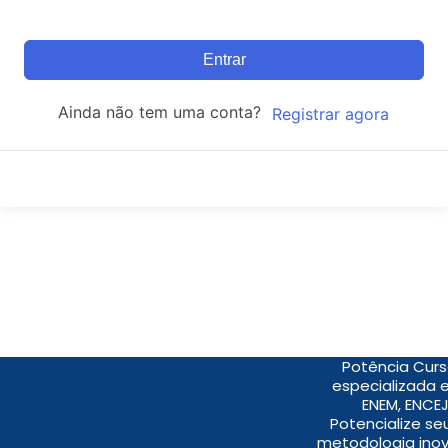
Entrar
Ainda não tem uma conta?
Registrar agora
Potência Curs
especializada 
ENEM, ENCEJ
Potencialize s
metodologia inov