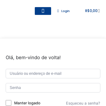
R$
0,00
Login
Todos os Cursos
Cadastro de alunos
Olá, bem-vindo de volta!
Manter logado
Esqueceu a senha?