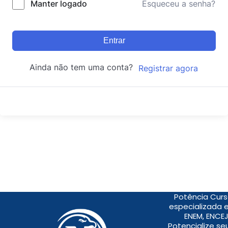
Manter logado
Esqueceu a senha?
Entrar
Ainda não tem uma conta?
Registrar agora
Potência Curs
especializada 
ENEM, ENCEJ
Potencialize s