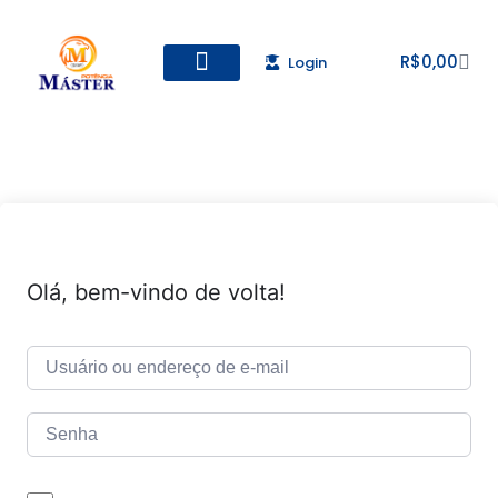
R$
0,00
Login
Todos os Cursos
Cadastro de alunos
Olá, bem-vindo de volta!