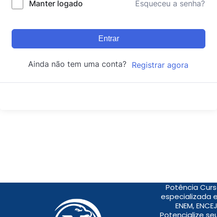
Manter logado
Esqueceu a senha?
Entrar
Ainda não tem uma conta?
Registrar agora
Potência Curs
especializada 
ENEM, ENCEJ
Potencialize s