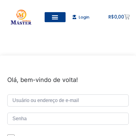
R$
0,00
Login
Todos os Cursos
Cadastro de alunos
Olá, bem-vindo de volta!