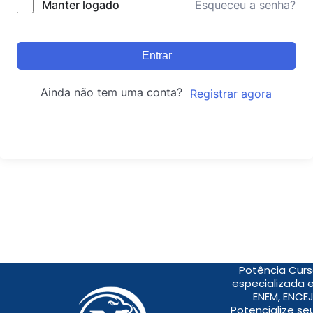
Manter logado
Esqueceu a senha?
Entrar
Ainda não tem uma conta?
Registrar agora
Potência Curs
especializada 
ENEM, ENCEJ
Potencialize s