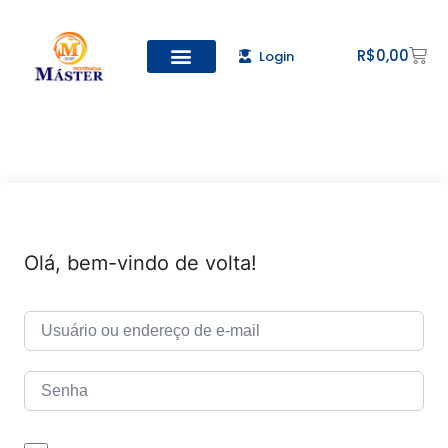
R$
0,00
Login
Todos os Cursos
Cadastro de alunos
Olá, bem-vindo de volta!