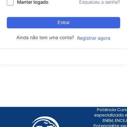
Manter logado
Esqueceu a senha?
Entrar
Ainda não tem uma conta?
Registrar agora
Potência Curs
especializada 
ENEM, ENCEJ
Potencialize s