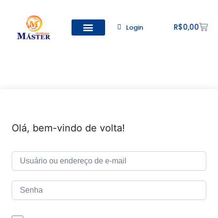
R$
0,00
Login
Todos os Cursos
Cadastro de alunos
Olá, bem-vindo de volta!