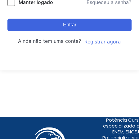
Manter logado
Esqueceu a senha?
Entrar
Ainda não tem uma conta?
Registrar agora
Potência Curs
especializada 
ENEM, ENCEJ
Potencialize s