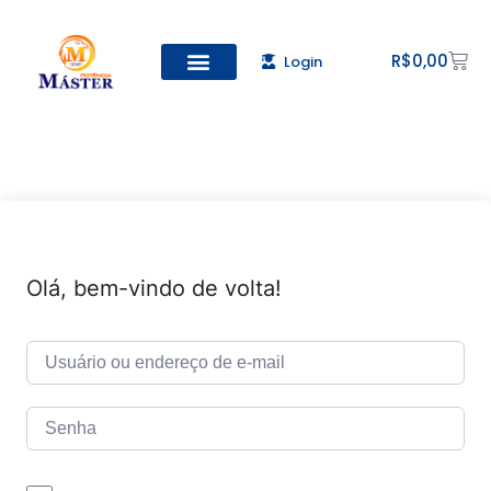
R$
0,00
Login
Todos os Cursos
Cadastro de alunos
Olá, bem-vindo de volta!