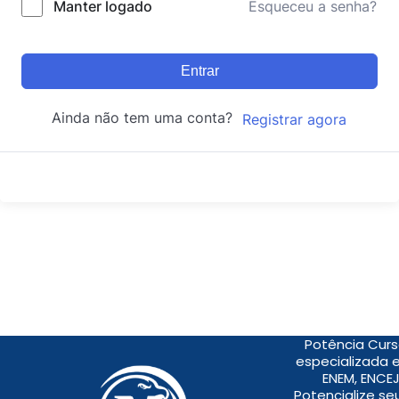
Manter logado
Esqueceu a senha?
Entrar
Ainda não tem uma conta?
Registrar agora
Potência Curs
especializada 
ENEM, ENCEJ
Potencialize s