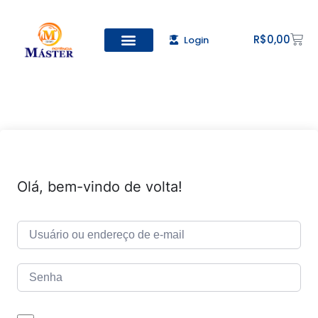
R$
0,00
Login
Todos os Cursos
Cadastro de alunos
Olá, bem-vindo de volta!