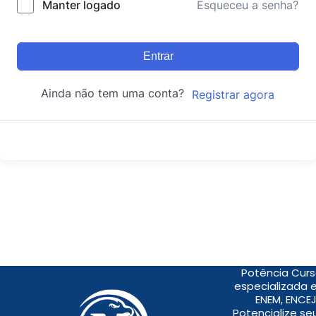
Manter logado
Esqueceu a senha?
Entrar
Ainda não tem uma conta?
Registrar agora
Potência Curs
especializada 
ENEM, ENCEJ
Potencialize s