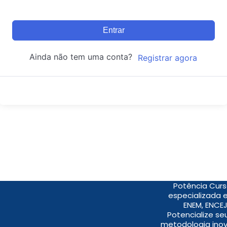
Entrar
Ainda não tem uma conta?
Registrar agora
Potência Curs
especializada 
ENEM, ENCEJ
Potencialize s
metodologia inov