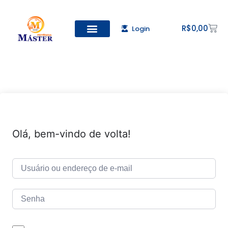
R$
0,00
Login
Todos os Cursos
Cadastro de alunos
Olá, bem-vindo de volta!