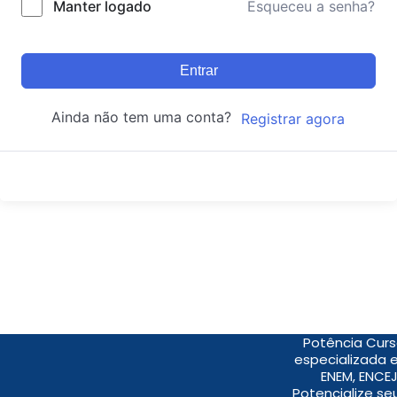
Manter logado
Esqueceu a senha?
Entrar
Ainda não tem uma conta?
Registrar agora
Potência Curs
especializada 
ENEM, ENCEJ
Potencialize s