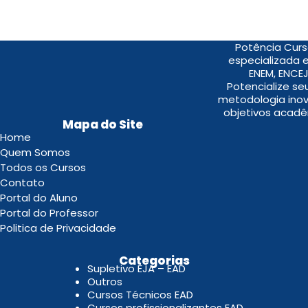
Potência Curs
especializada 
ENEM, ENCEJ
Potencialize s
metodologia inov
objetivos acadê
Mapa do Site
Home
Quem Somos
Todos os Cursos
Contato
Portal do Aluno
Portal do Professor
Politica de Privacidade
.
Categorias
Supletivo EJA – EAD
Outros
Cursos Técnicos EAD
Cursos profissionalizantes EAD