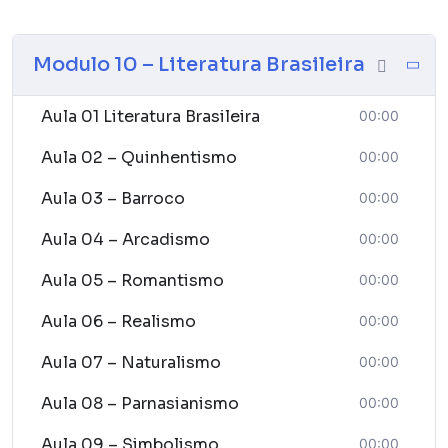
nível de ensino, sendo o aluno aprovado com a nota
mínima 7,0. Pre – requisitos • o aluno precisa ser maior
Modulo 10 – Literatura Brasileira
de idade e não ter concluído o ensino médio no
período adequado. • aluno concluinte dessa
modalidade de ensino poderá dá continuidade a seus
Aula 01 Literatura Brasileira
00:00
estudos, ingressar na faculdade, curso técnico e etc.
Aula 02 – Quinhentismo
00:00
Aula 03 – Barroco
00:00
Aula 04 – Arcadismo
00:00
Aula 05 – Romantismo
00:00
Aula 06 – Realismo
00:00
Aula 07 – Naturalismo
00:00
Aula 08 – Parnasianismo
00:00
Aula 09 – Simbolismo
00:00