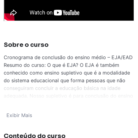
Sobre o curso
Cronograma de conclusão do ensino médio – EJA/EAD
Resumo do curso: O que é EJA? O EJA é também
conhecido como ensino supletivo que é a modalidade
do sistema educacional que forma pessoas que não
conseguiram concluir a educação básica na idade
adequada. Nosso supletivo é para conclusão do ensino
médio completo de forma presencial e EAD. Nosso
certificado é válido em todo território nacional,
Exibir Mais
reconhecido pelo mec. e autorizado pelo conselho
estadual de educação do Pará (CEE/PA). Esse curso
abrange todas as disciplinas da grade curricular desse
Conteúdo do curso