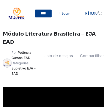
R$
0,00
Login
Todos os Cursos
Cadastro de alunos
Módulo Literatura Brasileira – EJA
EAD
Por
Potência
Lista de desejos
Compartilhar
Cursos EAD
Categorias:
Supletivo EJA -
EAD