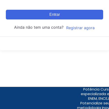
Entrar
Ainda não tem uma conta?
Registrar agora
Potência Curs
especializada 
ENEM, ENCEJ
Potencialize s
metodologia inov