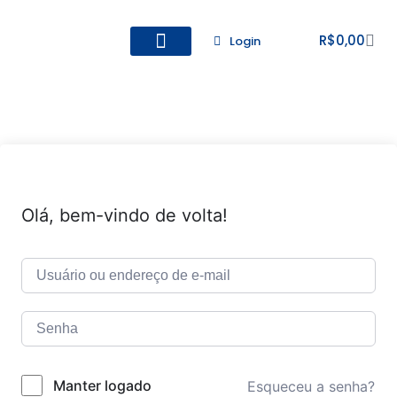
R$
0,00
Login
Todos os Cursos
Cadastro de alunos
Olá, bem-vindo de volta!
Manter logado
Esqueceu a senha?