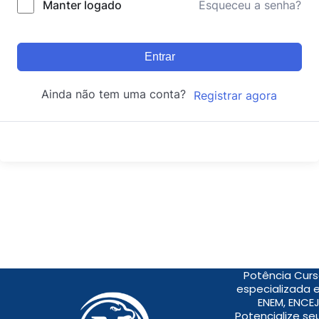
Manter logado
Esqueceu a senha?
Entrar
Ainda não tem uma conta?
Registrar agora
Potência Curs
especializada 
ENEM, ENCEJ
Potencialize s