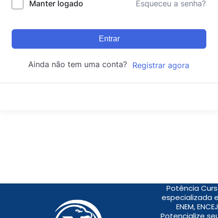
Manter logado
Esqueceu a senha?
Entrar
Ainda não tem uma conta?
Registrar agora
Potência Curs
especializada 
ENEM, ENCEJ
Potencialize s