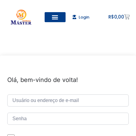
R$
0,00
Login
Todos os Cursos
Cadastro de alunos
Olá, bem-vindo de volta!