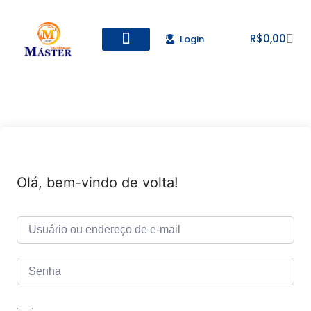
R$
0,00
Login
Todos os Cursos
Cadastro de alunos
Olá, bem-vindo de volta!