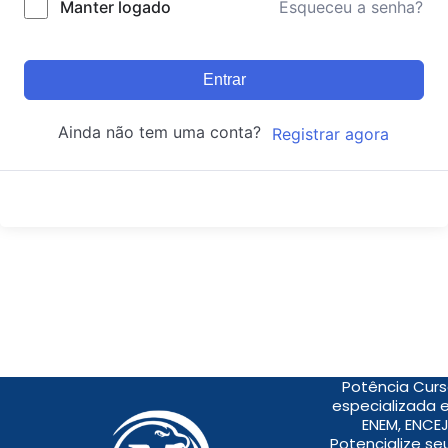
Manter logado
Esqueceu a senha?
Entrar
Ainda não tem uma conta?
Registrar agora
Potência Curs
especializada 
ENEM, ENCEJ
Potencialize s