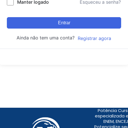
Manter logado
Esqueceu a senha?
Entrar
Ainda não tem uma conta?
Registrar agora
Potência Curs
especializada 
ENEM, ENCEJ
Potencialize s