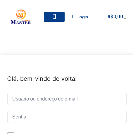
R$
0,00
Login
Todos os Cursos
Cadastro de alunos
Olá, bem-vindo de volta!