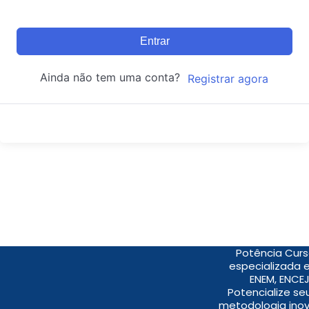
Entrar
Ainda não tem uma conta?
Registrar agora
Potência Curs
especializada 
ENEM, ENCEJ
Potencialize s
metodologia inov