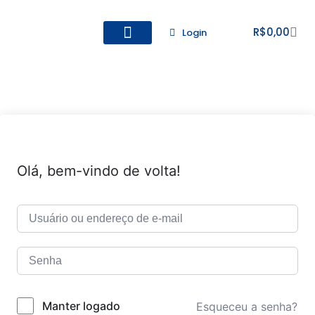
R$
0,00
Login
Todos os Cursos
Cadastro de alunos
Olá, bem-vindo de volta!
Manter logado
Esqueceu a senha?