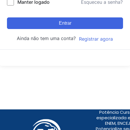
Manter logado
Esqueceu a senha?
Entrar
Ainda não tem uma conta?
Registrar agora
Potência Curs
especializada 
ENEM, ENCEJ
Potencialize s