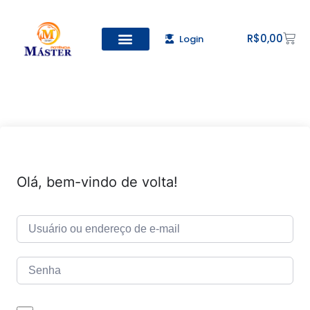
R$
0,00
Login
Todos os Cursos
Cadastro de alunos
Olá, bem-vindo de volta!