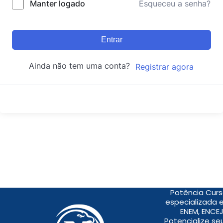
Manter logado
Esqueceu a senha?
Entrar
Ainda não tem uma conta?
Registrar agora
Potência Curs
especializada 
ENEM, ENCEJ
Potencialize s