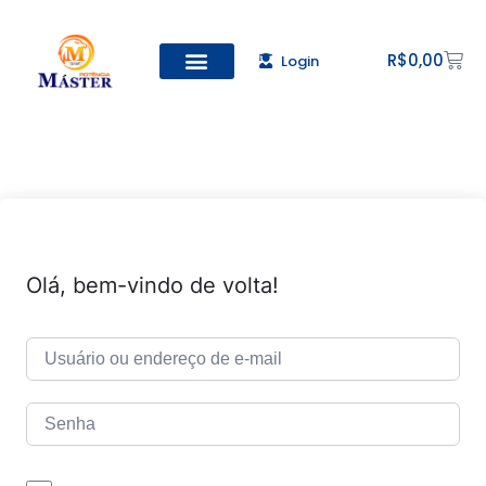
R$
0,00
Login
Todos os Cursos
Cadastro de alunos
Olá, bem-vindo de volta!